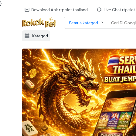
}
Download Apk rtp slot thailand
Live Chat rtp slot
Semua kategori
Kategori