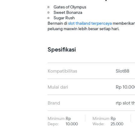
Gates of Olympus
Sweet Bonanza
Sugar Rush
Bermain di
slot thailand terpercaya
memberika
peluang maxwin lebih besar setiap hari.
Spesifikasi
Kompatibilitas
Slot88
Mulai dari
Rp 10.00
Brand
rtp slot t
Minimum
Rp
Minimum
Rp
Depo:
10.000
Wede:
25.000